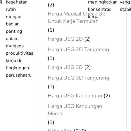
l.
kesehatan
meningkatkan
yang 
(2)
rutin
konsentrasi
stabil
Harga Medical Check Up
menjadi
kerja.
Untuk Kerja Termurah
bagian
(1)
penting
Harga USG 2D
(2)
dalam
menjaga
Harga USG 2D Tangerang
produktivitas
(1)
kerja di
Harga USG 3D
(2)
lingkungan
perusahaan.
Harga USG 3D Tangerang
(1)
Harga USG Kandungan
(2)
Harga USG Kandungan
Murah
(1)