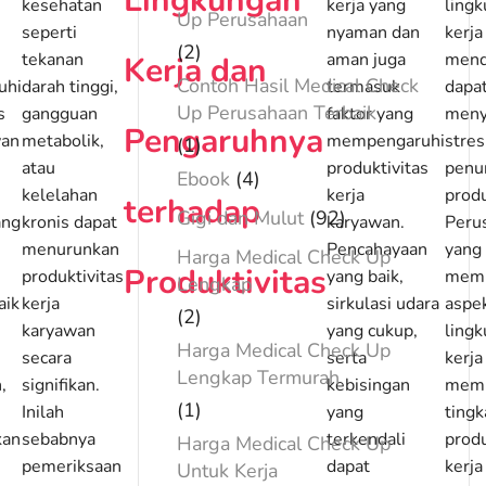
Lingkungan
kesehatan
kerja yang
ling
Up Perusahaan
seperti
nyaman dan
kerja
(2)
tekanan
aman juga
mend
Kerja dan
Contoh Hasil Medical Check
uhi
darah tinggi,
termasuk
dapa
Up Perusahaan Terbaik
s
gangguan
faktor yang
meny
Pengaruhnya
wan
metabolik,
mempengaruhi
stres
(1)
atau
produktivitas
penu
Ebook
(4)
kelelahan
kerja
produ
terhadap
Gigi dan Mulut
(92)
ang
kronis dapat
karyawan.
Peru
menurunkan
Pencahayaan
yang
Harga Medical Check Up
Produktivitas
produktivitas
yang baik,
memp
Lengkap
aik
kerja
sirkulasi udara
aspe
(2)
karyawan
yang cukup,
ling
Harga Medical Check Up
secara
serta
kerja
Lengkap Termurah
,
signifikan.
kebisingan
memi
(1)
Inilah
yang
tingk
kan
sebabnya
terkendali
produ
Harga Medical Check Up
pemeriksaan
dapat
kerj
Untuk Kerja