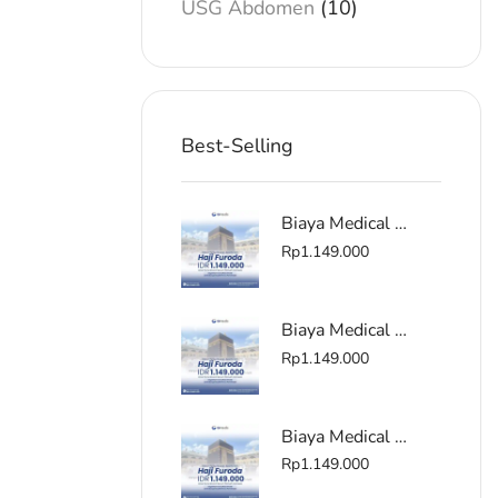
USG Abdomen
(10)
Best-Selling
Biaya Medical Check Up Haji Furoda Terdekat di Kemang Jakarta
Rp
1.149.000
Biaya Medical Check Up Haji Furoda Terdekat di Ambulu
Rp
1.149.000
Biaya Medical Check Up Haji Furoda Terdekat di Tegal
Rp
1.149.000