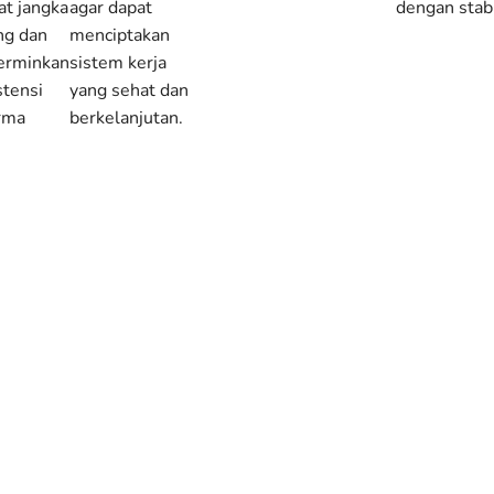
at jangka
agar dapat
dengan stabi
ng dan
menciptakan
erminkan
sistem kerja
stensi
yang sehat dan
rma
berkelanjutan.