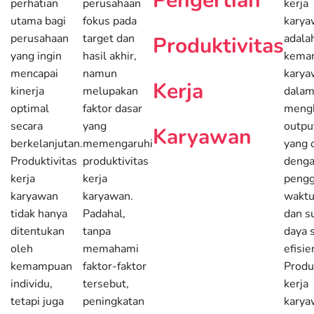
Pengertian
perhatian
perusahaan
kerja
utama bagi
fokus pada
karya
perusahaan
target dan
adala
Produktivitas
yang ingin
hasil akhir,
kema
mencapai
namun
karya
Kerja
kinerja
melupakan
dala
optimal
faktor dasar
mengh
secara
yang
outpu
Karyawan
berkelanjutan.
memengaruhi
yang 
Produktivitas
produktivitas
deng
kerja
kerja
peng
karyawan
karyawan.
waktu
tidak hanya
Padahal,
dan s
ditentukan
tanpa
daya 
oleh
memahami
efisie
kemampuan
faktor-faktor
Produ
individu,
tersebut,
kerja
tetapi juga
peningkatan
karya