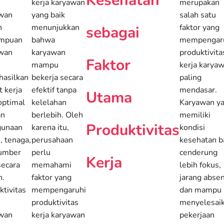
Kesehatan
kerja karyawan
merupakan
wan
yang baik
salah satu
h
menunjukkan
faktor yang
sebagai
mpuan
bahwa
mempengar
wan
karyawan
produktivita
Faktor
m
mampu
kerja karya
asilkan
bekerja secara
paling
t kerja
efektif tanpa
mendasar.
Utama
optimal
kelelahan
Karyawan y
an
berlebih. Oleh
memiliki
Produktivitas
gunaan
karena itu,
kondisi
, tenaga,
perusahaan
kesehatan b
umber
perlu
cenderung
Kerja
secara
memahami
lebih fokus,
n.
faktor yang
jarang absen
ktivitas
mempengaruhi
dan mampu
produktivitas
menyelesai
wan
kerja karyawan
pekerjaan