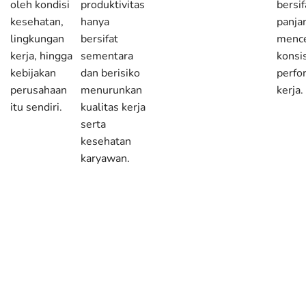
oleh kondisi
produktivitas
bersif
kesehatan,
hanya
panja
lingkungan
bersifat
menc
kerja, hingga
sementara
konsi
kebijakan
dan berisiko
perfo
perusahaan
menurunkan
kerja.
itu sendiri.
kualitas kerja
serta
kesehatan
karyawan.