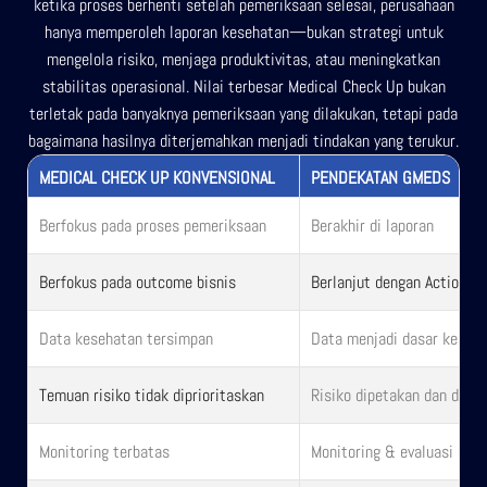
ketika proses berhenti setelah pemeriksaan selesai, perusahaan
hanya memperoleh laporan kesehatan—bukan strategi untuk
mengelola risiko, menjaga produktivitas, atau meningkatkan
stabilitas operasional. Nilai terbesar Medical Check Up bukan
terletak pada banyaknya pemeriksaan yang dilakukan, tetapi pada
bagaimana hasilnya diterjemahkan menjadi tindakan yang terukur.
MEDICAL CHECK UP KONVENSIONAL
PENDEKATAN GMEDS
Berfokus pada proses pemeriksaan
Berakhir di laporan
Berfokus pada outcome bisnis
Berlanjut dengan Action Pl
Data kesehatan tersimpan
Data menjadi dasar keput
Temuan risiko tidak diprioritaskan
Risiko dipetakan dan ditin
Monitoring terbatas
Monitoring & evaluasi berk