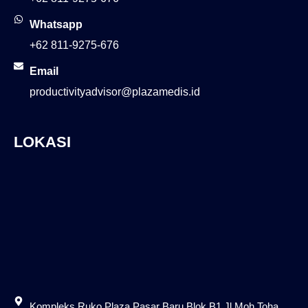
Whatsapp
+62 811-9275-676
Email
productivityadvisor@plazamedis.id
LOKASI
Kompleks Ruko Plaza Pasar Baru Blok B1 Jl Moh Toha