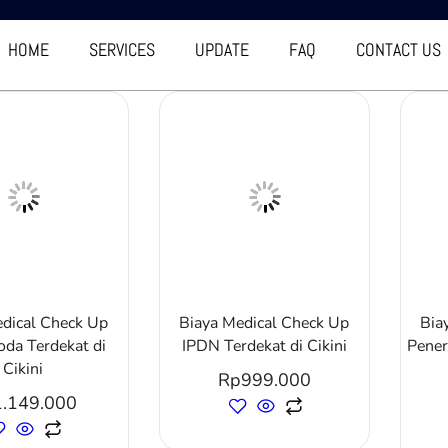
HOME
SERVICES
UPDATE
FAQ
CONTACT US
edical Check Up
Biaya Medical Check Up
Bia
oda Terdekat di
IPDN Terdekat di Cikini
Pener
Cikini
Rp
999.000
1.149.000