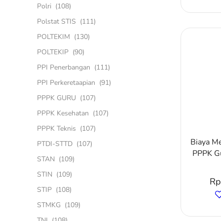
Polri
(108)
Polstat STIS
(111)
POLTEKIM
(130)
POLTEKIP
(90)
PPI Penerbangan
(111)
PPI Perkeretaapian
(91)
PPPK GURU
(107)
PPPK Kesehatan
(107)
PPPK Teknis
(107)
Biaya M
PTDI-STTD
(107)
PPPK Gu
STAN
(109)
STIN
(109)
Rp
STIP
(108)
STMKG
(109)
TNI
(108)