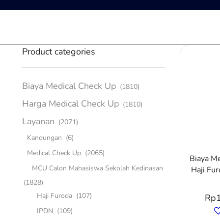
Product categories
Biaya Medical Check Up
(1810)
Harga Medical Check Up
(1810)
Layanan
(2071)
Kandungan
(6)
Medical Check Up
(2065)
Biaya M
MCU Calon Mahasiswa Sekolah Kedinasan
Haji Fur
(1828)
Haji Furoda
(107)
Rp
IPDN
(109)