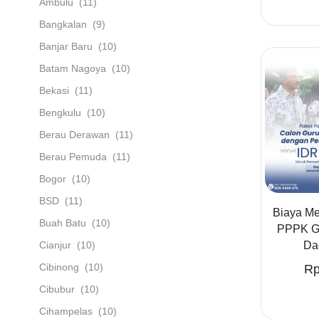
Ambulu
(11)
Bangkalan
(9)
Banjar Baru
(10)
Batam Nagoya
(10)
Bekasi
(11)
Bengkulu
(10)
Berau Derawan
(11)
Berau Pemuda
(11)
Bogor
(10)
BSD
(11)
Biaya Me
Buah Batu
(10)
PPPK Gu
Da
Cianjur
(10)
Cibinong
(10)
R
Cibubur
(10)
Cihampelas
(10)