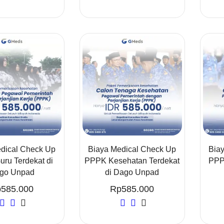
dical Check Up
Biaya Medical Check Up
Bia
ru Terdekat di
PPPK Kesehatan Terdekat
PPPK
go Unpad
di Dago Unpad
p
585.000
Rp
585.000