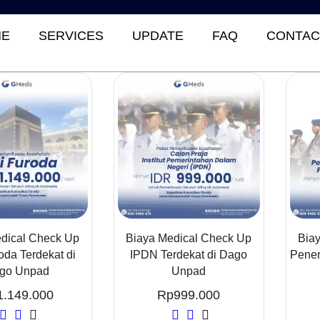
E
SERVICES
UPDATE
FAQ
CONTAC
dical Check Up
Biaya Medical Check Up
Bia
oda Terdekat di
IPDN Terdekat di Dago
Pener
go Unpad
Unpad
1.149.000
Rp
999.000