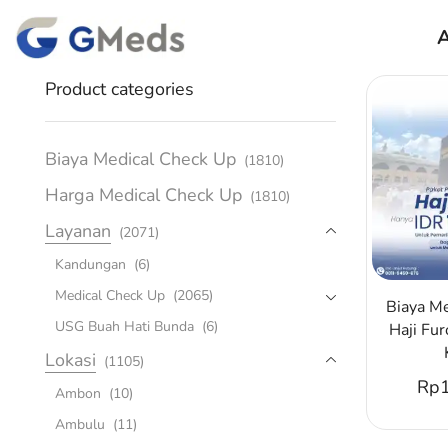
A
Product categories
Biaya Medical Check Up
(1810)
Harga Medical Check Up
(1810)
Layanan
(2071)
Kandungan
(6)
Medical Check Up
(2065)
Biaya M
USG Buah Hati Bunda
(6)
Haji Fur
Lokasi
(1105)
Rp
Ambon
(10)
Ambulu
(11)