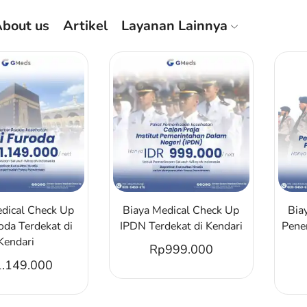
bout us
Artikel
Layanan Lainnya
edical Check Up
Biaya Medical Check Up
Bia
oda Terdekat di
IPDN Terdekat di Kendari
Pene
Kendari
Rp
999.000
1.149.000