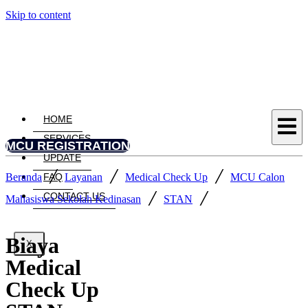
Skip to content
HOME
SERVICES
MCU REGISTRATION
UPDATE
/
/
/
Beranda
Layanan
Medical Check Up
MCU Calon
FAQ
/
/
CONTACT US
Mahasiswa Sekolah Kedinasan
STAN
Biaya
X
Medical
Check Up