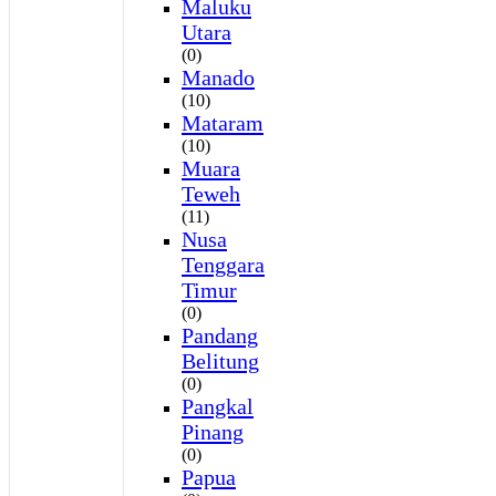
Maluku
Utara
(0)
Manado
(10)
Mataram
(10)
Muara
Teweh
(11)
Nusa
Tenggara
Timur
(0)
Pandang
Belitung
(0)
Pangkal
Pinang
(0)
Papua